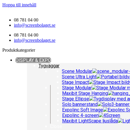
Hoppa till innehåll
08 781 04 00
info@screenbolaget.se
08 781 04 00
info@screenbolaget.se
Produktkategorier
DISPLAY & EXPO
Tygväggar
Scene Modular
Scene Ultra Light
Stage Impact
Stage Modular
Maxibit Stage Hanging
Stage Ellipse
Solo bannerstand
Expolinc Soft Image
Expolinc 4-screen
Maxibit LightScape ljuslåda
Close