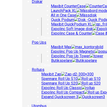
Diskar
Maxibit CounterCase
LaunchPack XL
All in One Case
Quick Podium
Maxibit QuickPodium XL
Expolinc Soft Image disk
Expolinc Case & Counter
Close
Pop Ups
Maxibit Max
Expolinc Pop Up Magnetic
Expolinc Pop Up Tower
Butikspelare
Close
Rollups
Maxibit Zap
Spennare Roll Up S10
Spennare Roll Up S20
Expolinc Roll Up Classic
Expolinc Roll Up Compact
Expand Quickscreen 3
Close
Utomhus