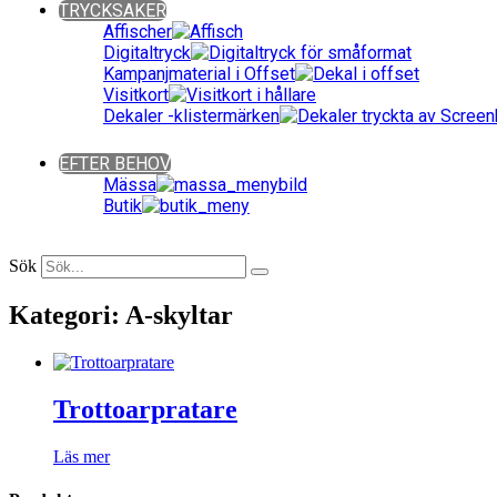
TRYCKSAKER
Affischer
Digitaltryck
Kampanjmaterial i Offset
Visitkort
Dekaler -klistermärken
Close
EFTER BEHOV
Mässa
Butik
Close
Sök
Kategori: A-skyltar
Trottoarpratare
Läs mer