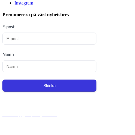
Instagram
Prenumerera på vårt nyhetsbrev
E-post
Namn
Skicka
Org.nr: 556221-0491
Personuppgiftspolicy/GDPR