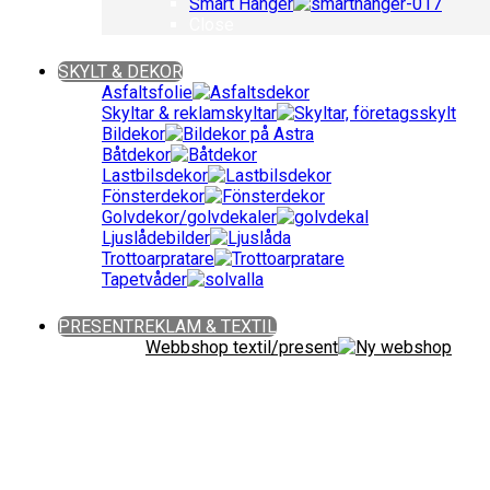
Smart Hanger
Close
Close
SKYLT & DEKOR
Asfaltsfolie
Skyltar & reklamskyltar
Bildekor
Båtdekor
Lastbilsdekor
Fönsterdekor
Golvdekor/golvdekaler
Ljuslådebilder
Trottoarpratare
Tapetvåder
Close
PRESENTREKLAM & TEXTIL
Webbshop textil/present
Giveaways ǀ Presentreklam ǀ Profilkläder
Sök bland över 90 000 produkter!
Fritext-,
Close