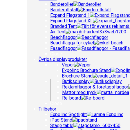
Banderoller
Banderollställ
Expand Flagstand 1
Expand Flagstand XL
Branded Tent
Air Tent
Beachflaggor
Beachflagga för cykel
Fasadflaggor
Close
Övriga displayprodukter
Vepor
Expolinc Brochure Stand
Brochure Stand
Butiksdisplay
Reklamflaggor & företagsflaggor
Mattor med tryck
Re-board
Close
Tillbehör
Expolinc Spotlight
iPad Stand
Stage table