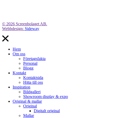
© 2026 Screenbolaget AB.
Webbdesign:
Sideway
Hem
Om oss
Företagsfakta
Personal
Blogg
Kontakt
Kontaktsida
Hitta till oss
Inspiration
Bildgalleri
Showroom display & expo
Original & mallar
Original
Digitalt original
Mallar