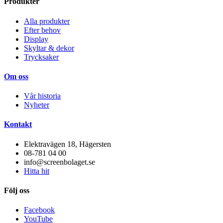
Produkter
Alla produkter
Efter behov
Display
Skyltar & dekor
Trycksaker
Om oss
Vår historia
Nyheter
Kontakt
Elektravägen 18, Hägersten
08-781 04 00
info@screenbolaget.se
Hitta hit
Följ oss
Facebook
YouTube