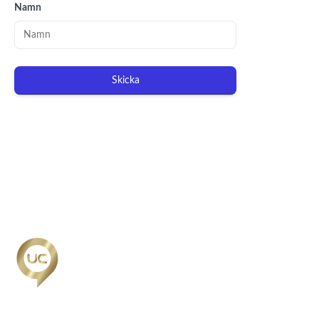
Namn
Skicka
Org.nr: 556221-0491
Personuppgiftspolicy/GDPR