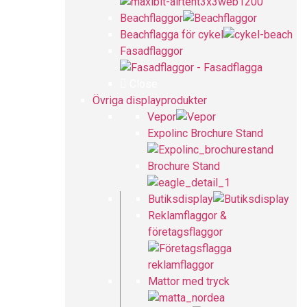
Beachflaggor
Beachflagga för cykel
Fasadflaggor
Close
Övriga displayprodukter
Vepor
Expolinc Brochure Stand
Brochure Stand
Butiksdisplay
Reklamflaggor &
företagsflaggor
Mattor med tryck