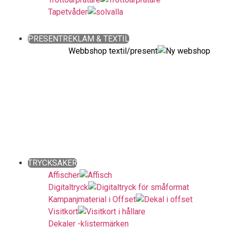
Tapetvåder
Close
PRESENTREKLAM & TEXTIL
Webbshop textil/present
Giveaways ǀ Presentreklam ǀ
Profilkläder
Sök bland över 90 000 produkter!
Fritext-, färg- och prisintervallsökning.
Även kategoriuppdelat. Snabbt och enkelt!
Close
TRYCKSAKER
Affischer
Digitaltryck
Kampanjmaterial i Offset
Visitkort
Dekaler -klistermärken