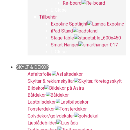
Re-board
Close
Tillbehör
Expolinc Spotlight
iPad Stand
Stage table
Smart Hanger
Close
Close
SKYLT & DEKOR
Asfaltsfolie
Skyltar & reklamskyltar
Bildekor
Båtdekor
Lastbilsdekor
Fönsterdekor
Golvdekor/golvdekaler
Ljuslådebilder
Trottoarpratare