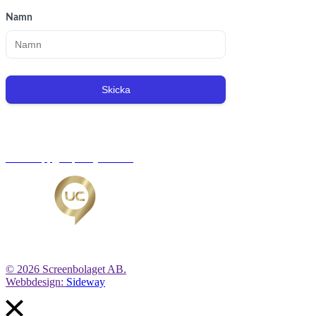
Namn
Skicka
Org.nr: 556221-0491
Personuppgiftspolicy/GDPR
© 2026 Screenbolaget AB.
Webbdesign:
Sideway