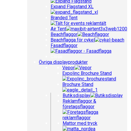
Expand Flagstand XL
Branded Tent
Air Tent
Beachflaggor
Beachflagga för cykel
Fasadflaggor
Close
Övriga displayprodukter
Vepor
Expolinc Brochure Stand
Brochure Stand
Butiksdisplay
Reklamflaggor &
företagsflaggor
Mattor med tryck