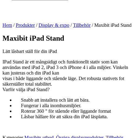
Hem
/
Produkter
/
Display & expo
/
Tillbehör
/ Maxibit iPad Stand
Maxibit iPad Stand
Lätt låsbart ställ för din iPad
IPad Stand är ett mångsidigt och funktionellt stativ som kan
användas med iPad 2, iPad 3 och iPhone 4 i alla miljöer. Vinkeln
kan justeras och din iPad kan
visas i både liggande och stående läge. Det robusta stativets fot
säkerställer total stabilitet.
Varför välja iPad Stand?
Snabb att installera och lätt att bära.
Fungerar i alla inomhusmiljöer.
Roterar 360 ° för stående eller liggande format
Låsbar hållare för att säkra din iPad läsplatta.
Kategorier
Maxibits utbud
,
Övriga displayprodukter
,
Tillbehör