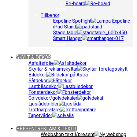
Re-board
Close
Tillbehör
Expolinc Spotlight
iPad Stand
Stage table
Smart Hanger
Close
Close
SKYLT & DEKOR
Asfaltsfolie
Skyltar & reklamskyltar
Bildekor
Båtdekor
Lastbilsdekor
Fönsterdekor
Golvdekor/golvdekaler
Ljuslådebilder
Trottoarpratare
Tapetvåder
Close
PRESENTREKLAM & TEXTIL
Webbshop textil/present