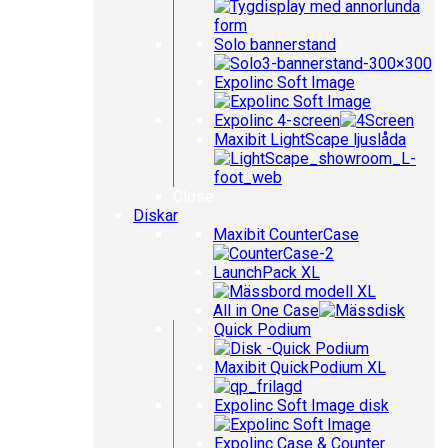
Solo bannerstand
Expolinc Soft Image
Expolinc 4-screen
Maxibit LightScape ljuslåda
Close
Diskar
Maxibit CounterCase
LaunchPack XL
All in One Case
Quick Podium
Maxibit QuickPodium XL
Expolinc Soft Image disk
Expolinc Case & Counter