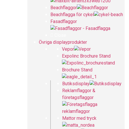
Beachflaggor
Beachflagga för cykel
Fasadflaggor
Close
Övriga displayprodukter
Vepor
Expolinc Brochure Stand
Brochure Stand
Butiksdisplay
Reklamflaggor &
företagsflaggor
Mattor med tryck