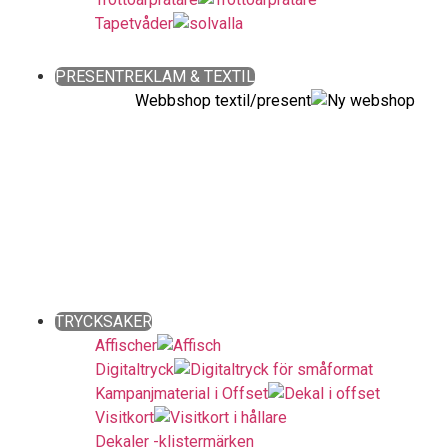
Tapetvåder
Close
PRESENTREKLAM & TEXTIL
Webbshop textil/present
Giveaways ǀ Presentreklam ǀ
Profilkläder
Sök bland över 90 000 produkter!
Fritext-, färg- och prisintervallsökning.
Även kategoriuppdelat. Snabbt och enkelt!
Close
TRYCKSAKER
Affischer
Digitaltryck
Kampanjmaterial i Offset
Visitkort
Dekaler -klistermärken