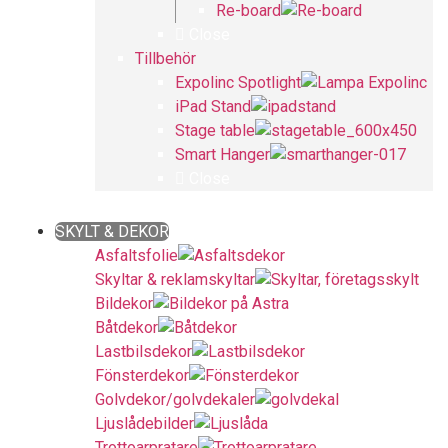
Re-board
Close
Tillbehör
Expolinc Spotlight
iPad Stand
Stage table
Smart Hanger
Close
Close
SKYLT & DEKOR
Asfaltsfolie
Skyltar & reklamskyltar
Bildekor
Båtdekor
Lastbilsdekor
Fönsterdekor
Golvdekor/golvdekaler
Ljuslådebilder
Trottoarpratare