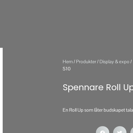
Hem
/
Produkter
/
Display & expo
/
S10
Spennare Roll Up
En Roll Up som låter budskapet tala f