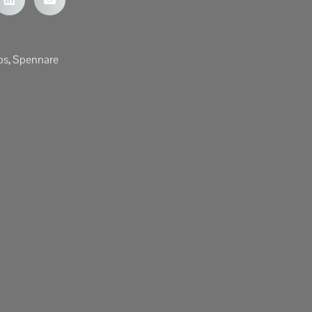
ps
,
Spennare