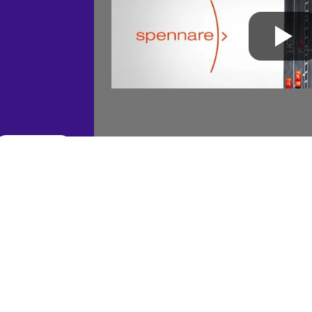
Expolinc Roll Up
Compact
Läs mer