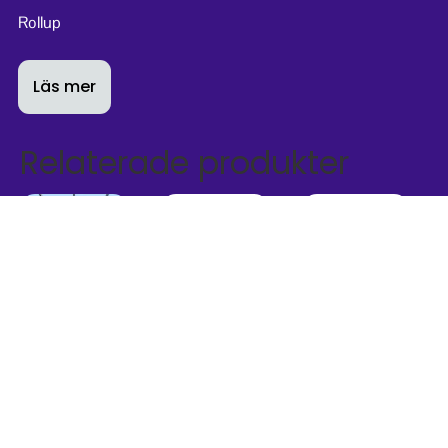
Rollup
Läs mer
Relaterade produkter
Spennare Round
Spennare Roll Up
Maxibit Solo
Up S10
S20
bannerstand
Läs mer
Läs mer
Läs mer