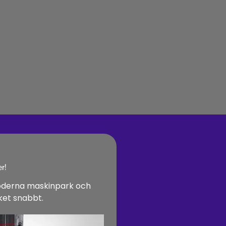
r!
 moderna maskinpark och
cket snabbt.