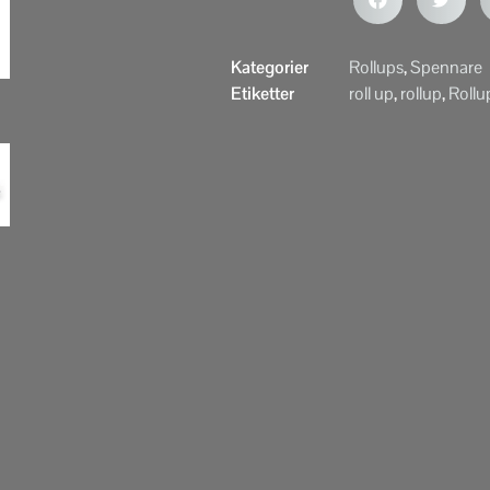
Kategorier
Rollups
,
Spennare
Etiketter
roll up
,
rollup
,
Rollu