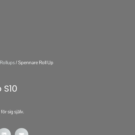
Rollups
/ Spennare Roll Up
 S10
ör sig själv.