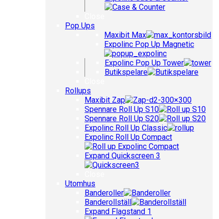
Close
Pop Ups
Maxibit Max
Expolinc Pop Up Magnetic
Expolinc Pop Up Tower
Butikspelare
Close
Rollups
Maxibit Zap
Spennare Roll Up S10
Spennare Roll Up S20
Expolinc Roll Up Classic
Expolinc Roll Up Compact
Expand Quickscreen 3
Close
Utomhus
Banderoller
Banderollställ
Expand Flagstand 1