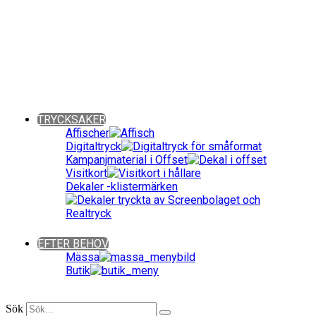
Giveaways ǀ Presentreklam ǀ Profilkläder
Sök bland över 90 000 produkter!
Fritext-, färg- och prisintervallsökning.
Även kategoriuppdelat. Snabbt och enkelt!
Close
TRYCKSAKER
Affischer
Digitaltryck
Kampanjmaterial i Offset
Visitkort
Dekaler -klistermärken
Close
EFTER BEHOV
Mässa
Butik
Close
Sök