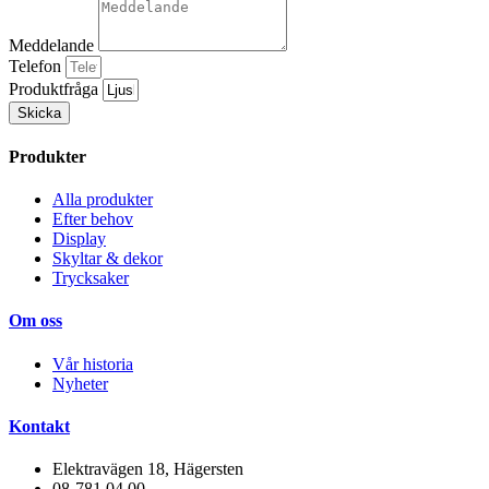
Meddelande
Telefon
Produktfråga
Skicka
Produkter
Alla produkter
Efter behov
Display
Skyltar & dekor
Trycksaker
Om oss
Vår historia
Nyheter
Kontakt
Elektravägen 18, Hägersten
08-781 04 00