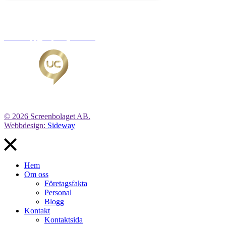
Org.nr: 556221-0491
Personuppgiftspolicy/GDPR
© 2026 Screenbolaget AB.
Webbdesign:
Sideway
Hem
Om oss
Företagsfakta
Personal
Blogg
Kontakt
Kontaktsida