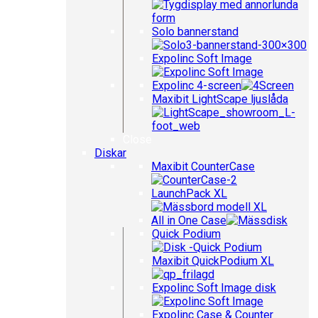
Solo bannerstand
Expolinc Soft Image
Expolinc 4-screen
Maxibit LightScape ljuslåda
Close
Diskar
Maxibit CounterCase
LaunchPack XL
All in One Case
Quick Podium
Maxibit QuickPodium XL
Expolinc Soft Image disk
Expolinc Case & Counter