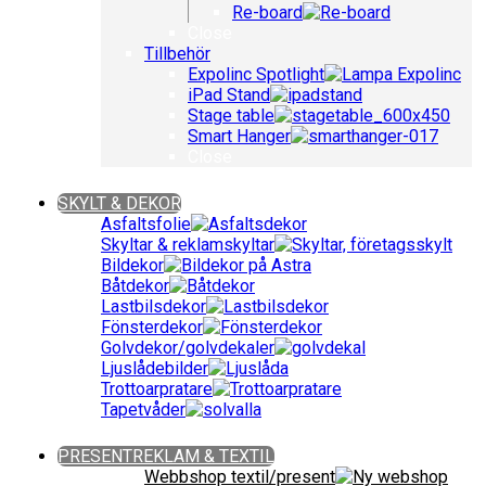
Re-board
Close
Tillbehör
Expolinc Spotlight
iPad Stand
Stage table
Smart Hanger
Close
Close
SKYLT & DEKOR
Asfaltsfolie
Skyltar & reklamskyltar
Bildekor
Båtdekor
Lastbilsdekor
Fönsterdekor
Golvdekor/golvdekaler
Ljuslådebilder
Trottoarpratare
Tapetvåder
Close
PRESENTREKLAM & TEXTIL
Webbshop textil/present