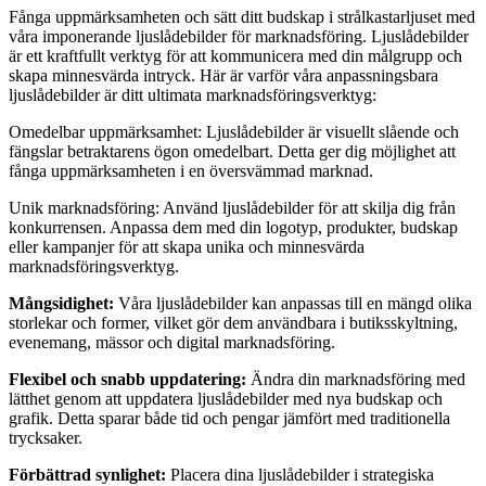
Fånga uppmärksamheten och sätt ditt budskap i strålkastarljuset med
våra imponerande ljuslådebilder för marknadsföring. Ljuslådebilder
är ett kraftfullt verktyg för att kommunicera med din målgrupp och
skapa minnesvärda intryck. Här är varför våra anpassningsbara
ljuslådebilder är ditt ultimata marknadsföringsverktyg:
Omedelbar uppmärksamhet: Ljuslådebilder är visuellt slående och
fängslar betraktarens ögon omedelbart. Detta ger dig möjlighet att
fånga uppmärksamheten i en översvämmad marknad.
Unik marknadsföring: Använd ljuslådebilder för att skilja dig från
konkurrensen. Anpassa dem med din logotyp, produkter, budskap
eller kampanjer för att skapa unika och minnesvärda
marknadsföringsverktyg.
Mångsidighet:
Våra ljuslådebilder kan anpassas till en mängd olika
storlekar och former, vilket gör dem användbara i butiksskyltning,
evenemang, mässor och digital marknadsföring.
Flexibel och snabb uppdatering:
Ändra din marknadsföring med
lätthet genom att uppdatera ljuslådebilder med nya budskap och
grafik. Detta sparar både tid och pengar jämfört med traditionella
trycksaker.
Förbättrad synlighet:
Placera dina ljuslådebilder i strategiska