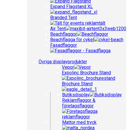
Expand Flagstand XL
Branded Tent
Air Tent
Beachflaggor
Beachflagga för cykel
Fasadflaggor
Close
Övriga displayprodukter
Vepor
Expolinc Brochure Stand
Brochure Stand
Butiksdisplay
Reklamflaggor &
företagsflaggor
Mattor med tryck