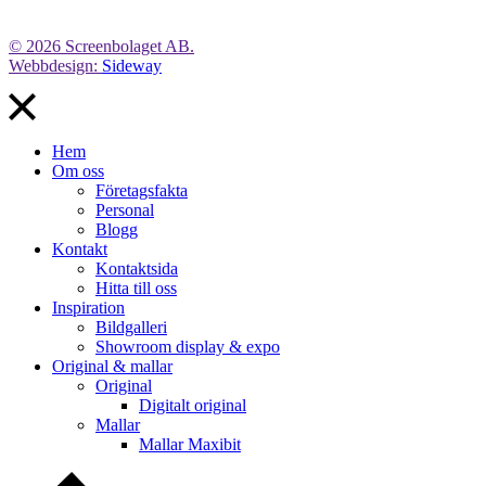
© 2026 Screenbolaget AB.
Webbdesign:
Sideway
Hem
Om oss
Företagsfakta
Personal
Blogg
Kontakt
Kontaktsida
Hitta till oss
Inspiration
Bildgalleri
Showroom display & expo
Original & mallar
Original
Digitalt original
Mallar
Mallar Maxibit