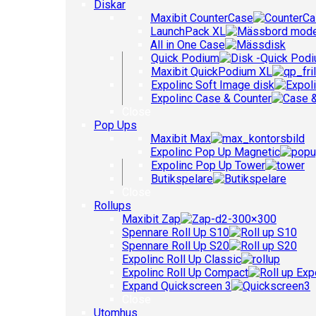
Diskar
Maxibit CounterCase
LaunchPack XL
All in One Case
Quick Podium
Maxibit QuickPodium XL
Expolinc Soft Image disk
Expolinc Case & Counter
Close
Pop Ups
Maxibit Max
Expolinc Pop Up Magnetic
Expolinc Pop Up Tower
Butikspelare
Close
Rollups
Maxibit Zap
Spennare Roll Up S10
Spennare Roll Up S20
Expolinc Roll Up Classic
Expolinc Roll Up Compact
Expand Quickscreen 3
Close
Utomhus