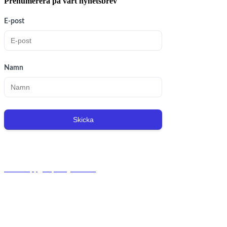
Prenumerera på vårt nyhetsbrev
E-post
Namn
Skicka
Org.nr: 556221-0491
Personuppgiftspolicy/GDPR