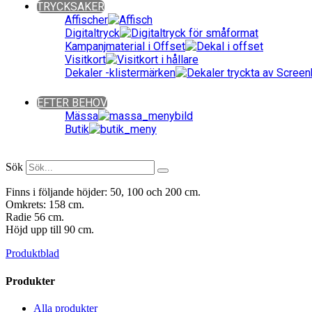
TRYCKSAKER
Affischer
Digitaltryck
Kampanjmaterial i Offset
Visitkort
Dekaler -klistermärken
Close
EFTER BEHOV
Mässa
Butik
Close
Sök
Finns i följande höjder: 50, 100 och 200 cm.
Omkrets: 158 cm.
Radie 56 cm.
Höjd upp till 90 cm.
Produktblad
Produkter
Alla produkter