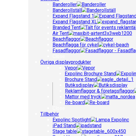
Banderoller
Banderollställ
Expand Flagstand 1
Expand Flagstand XL
Branded Tent
Air Tent
Beachflaggor
Beachflagga för cykel
Fasadflaggor
Close
Övriga displayprodukter
Vepor
Expolinc Brochure Stand
Brochure Stand
Butiksdisplay
Reklamflaggor & företagsflaggor
Mattor med tryck
Re-board
Close
Tillbehör
Expolinc Spotlight
iPad Stand
Stage table