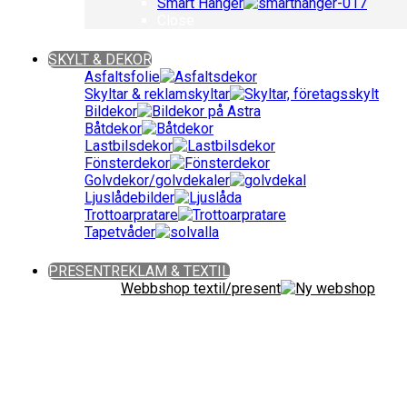
Smart Hanger
Close
Close
SKYLT & DEKOR
Asfaltsfolie
Skyltar & reklamskyltar
Bildekor
Båtdekor
Lastbilsdekor
Fönsterdekor
Golvdekor/golvdekaler
Ljuslådebilder
Trottoarpratare
Tapetvåder
Close
PRESENTREKLAM & TEXTIL
Webbshop textil/present
Giveaways ǀ Presentreklam ǀ Profilkläder
Sök bland över 90 000 produkter!
Fritext-,
Close