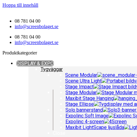
Hoppa till innehåll
08 781 04 00
info@screenbolaget.se
08 781 04 00
info@screenbolaget.se
Produktkategorier
DISPLAY & EXPO
Tygväggar
Scene Modular
Scene Ultra Light
Stage Impact
Stage Modular
Maxibit Stage Hanging
Stage Ellipse
Solo bannerstand
Expolinc Soft Image
Expolinc 4-screen
Maxibit LightScape ljuslåda
Close