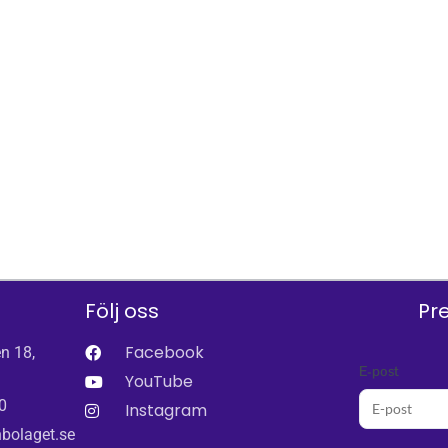
Följ oss
Pr
Facebook
n 18,
E-post
YouTube
0
Instagram
bolaget.se