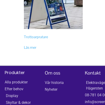
Trottoarpratare
Läs mer
Produkter
Om oss
Kontakt
Alla produkter
Vår historia
Elektraväge
Hägersten
Efter behov
Nyheter
08-781 04 0
Display
info@screen
Skyltar & dekor