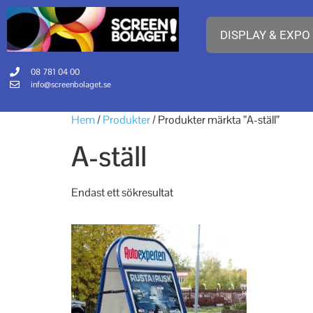
DISPLAY & EXPO
08 781 04 00
info@screenbolaget.se
Hem
/
Produkter
/ Produkter märkta ”A-ställ”
A-ställ
Endast ett sökresultat