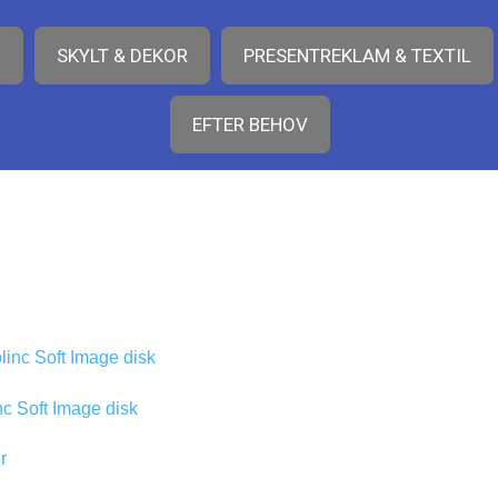
O
SKYLT & DEKOR
PRESENTREKLAM & TEXTIL
EFTER BEHOV
c Soft Image disk
r