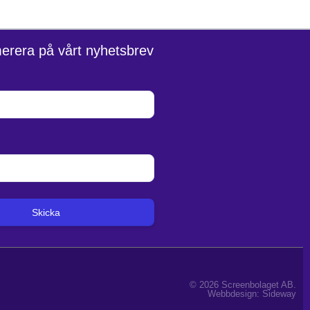
erera på vårt nyhetsbrev
Skicka
© 2026 Screenbolaget AB.
Webbdesign:
Sideway