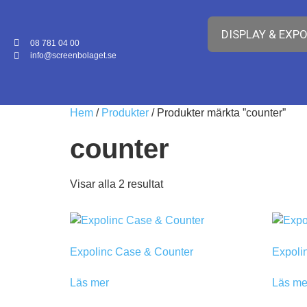
DISPLAY & EXP
08 781 04 00
info@screenbolaget.se
Hem
/
Produkter
/ Produkter märkta ”counter”
counter
Visar alla 2 resultat
Expolinc Case & Counter
Expolin
Läs mer
Läs me