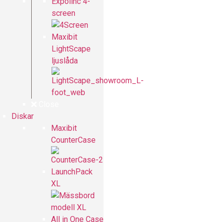
Expolinc 4-
screen
Maxibit
LightScape
ljuslåda
Close
Diskar
Maxibit
CounterCase
LaunchPack
XL
All in One Case