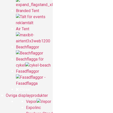
Branded Tent
Air Tent
Beachflaggor
Beachflagga för
cykel
Fasadflaggor
Close
Övriga displayprodukter
Vepor
Expolinc