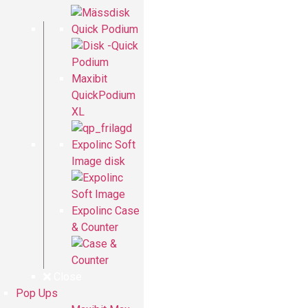
Quick Podium
Maxibit
QuickPodium
XL
Expolinc Soft
Image disk
Expolinc Case
& Counter
Close
Pop Ups