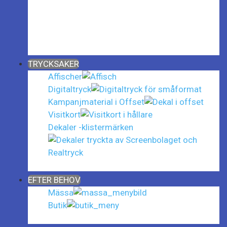
Sök bland över 90 000 produkter!
Fritext-, färg- och prisintervallsökning.
Även kategoriuppdelat. Snabbt och enkelt!
Close
TRYCKSAKER
Affischer
Digitaltryck
Kampanjmaterial i Offset
Visitkort
Dekaler -klistermärken
Close
EFTER BEHOV
Mässa
Butik
Close