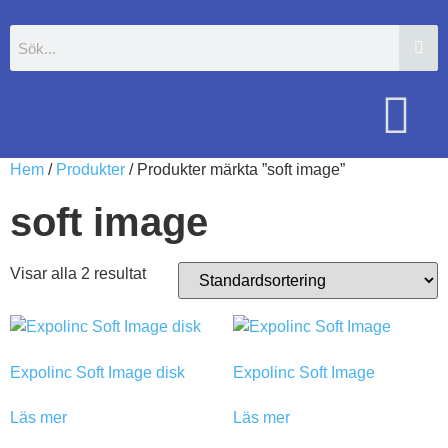
Hem
/
Produkter
/ Produkter märkta ”soft image”
soft image
Visar alla 2 resultat
Expolinc Soft Image disk
Expolinc Soft Image
Läs mer
Läs mer