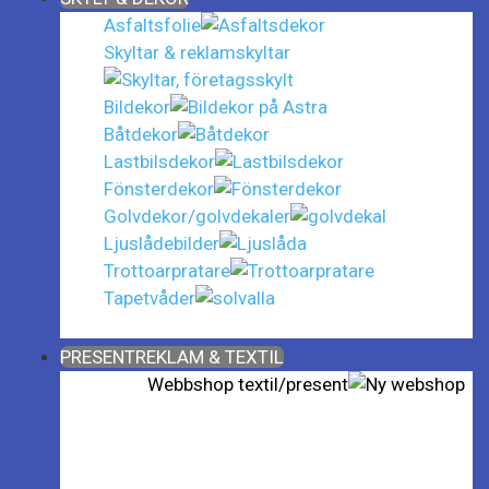
Asfaltsfolie
Skyltar & reklamskyltar
Bildekor
Båtdekor
Lastbilsdekor
Fönsterdekor
Golvdekor/golvdekaler
Ljuslådebilder
Trottoarpratare
Tapetvåder
Close
PRESENTREKLAM & TEXTIL
Webbshop textil/present
Giveaways ǀ Presentreklam ǀ
Profilkläder