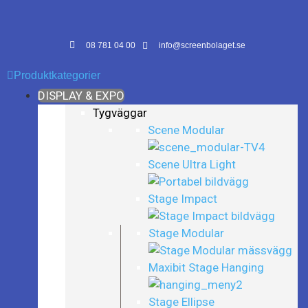
08 781 04 00
info@screenbolaget.se
Produktkategorier
DISPLAY & EXPO
Tygväggar
Scene Modular
Scene Ultra Light
Stage Impact
Stage Modular
Maxibit Stage Hanging
Stage Ellipse