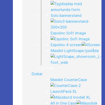
Solo bannerstand
Expolinc Soft Image
Expolinc 4-screen
Maxibit LightScape ljuslåda
Close
Diskar
Maxibit CounterCase
LaunchPack XL
All in One Case