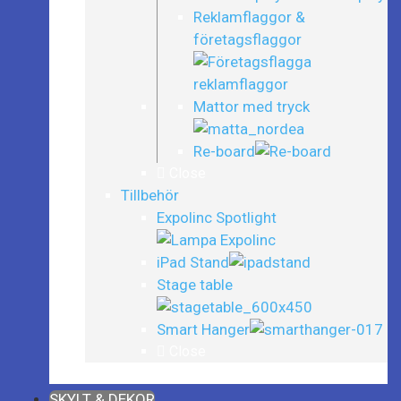
Reklamflaggor &
företagsflaggor
Mattor med tryck
Re-board
Close
Tillbehör
Expolinc Spotlight
iPad Stand
Stage table
Smart Hanger
Close
Close
SKYLT & DEKOR