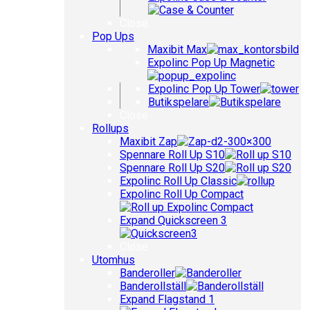
Close
Pop Ups
Maxibit Max
Expolinc Pop Up Magnetic
Expolinc Pop Up Tower
Butikspelare
Close
Rollups
Maxibit Zap
Spennare Roll Up S10
Spennare Roll Up S20
Expolinc Roll Up Classic
Expolinc Roll Up Compact
Expand Quickscreen 3
Close
Utomhus
Banderoller
Banderollställ
Expand Flagstand 1