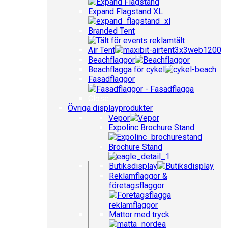
Expand Flagstand XL
Branded Tent
Air Tent
Beachflaggor
Beachflagga för cykel
Fasadflaggor
Close
Övriga displayprodukter
Vepor
Expolinc Brochure Stand
Brochure Stand
Butiksdisplay
Reklamflaggor &
företagsflaggor
Mattor med tryck