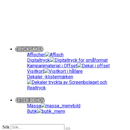
Giveaways ǀ Presentreklam ǀ Profilkläder
Sök bland över 90 000 produkter!
Fritext-, färg- och prisintervallsökning.
Även kategoriuppdelat. Snabbt och enkelt!
Close
TRYCKSAKER
Affischer
Digitaltryck
Kampanjmaterial i Offset
Visitkort
Dekaler -klistermärken
Close
EFTER BEHOV
Mässa
Butik
Close
Sök