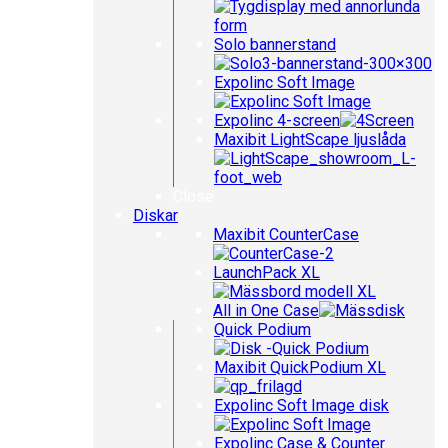
Solo bannerstand
Expolinc Soft Image
Expolinc 4-screen
Maxibit LightScape ljuslåda
Close
Diskar
Maxibit CounterCase
LaunchPack XL
All in One Case
Quick Podium
Maxibit QuickPodium XL
Expolinc Soft Image disk
Expolinc Case & Counter