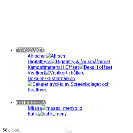
Giveaways ǀ Presentreklam ǀ Profilkläder
Sök bland över 90 000 produkter!
Fritext-, färg- och prisintervallsökning.
Även kategoriuppdelat. Snabbt och enkelt!
Close
TRYCKSAKER
Affischer
Digitaltryck
Kampanjmaterial i Offset
Visitkort
Dekaler -klistermärken
Close
EFTER BEHOV
Mässa
Butik
Close
Sök