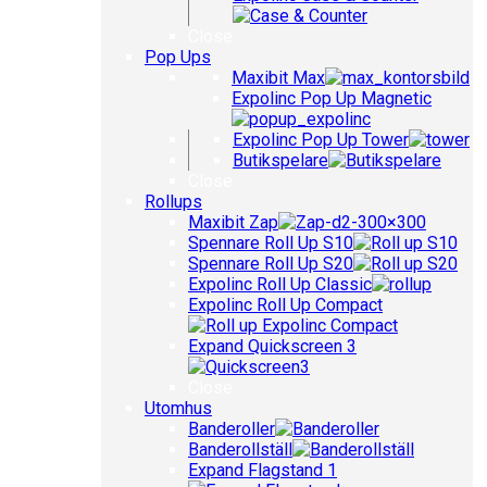
Close
Pop Ups
Maxibit Max
Expolinc Pop Up Magnetic
Expolinc Pop Up Tower
Butikspelare
Close
Rollups
Maxibit Zap
Spennare Roll Up S10
Spennare Roll Up S20
Expolinc Roll Up Classic
Expolinc Roll Up Compact
Expand Quickscreen 3
Close
Utomhus
Banderoller
Banderollställ
Expand Flagstand 1