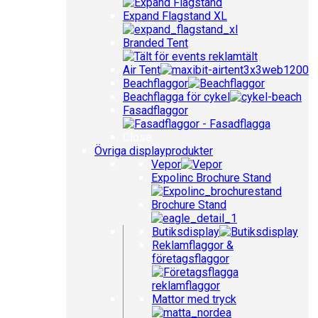
Expand Flagstand XL
Branded Tent
Air Tent
Beachflaggor
Beachflagga för cykel
Fasadflaggor
Close
Övriga displayprodukter
Vepor
Expolinc Brochure Stand
Brochure Stand
Butiksdisplay
Reklamflaggor &
företagsflaggor
Mattor med tryck