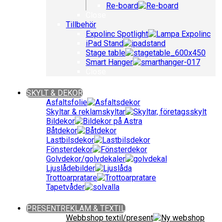
Re-board
Close
Tillbehör
Expolinc Spotlight
iPad Stand
Stage table
Smart Hanger
Close
Close
SKYLT & DEKOR
Asfaltsfolie
Skyltar & reklamskyltar
Bildekor
Båtdekor
Lastbilsdekor
Fönsterdekor
Golvdekor/golvdekaler
Ljuslådebilder
Trottoarpratare
Tapetvåder
Close
PRESENTREKLAM & TEXTIL
Webbshop textil/present