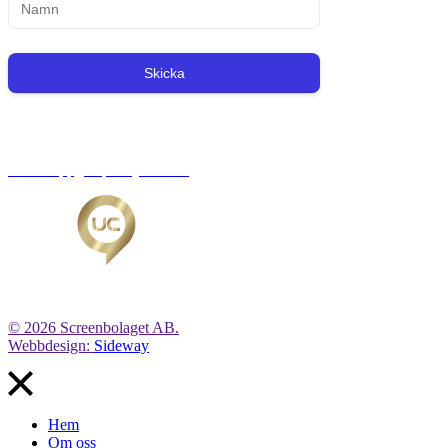
Skicka
Org.nr: 556221-0491
Personuppgiftspolicy/GDPR
© 2026 Screenbolaget AB.
Webbdesign:
Sideway
Hem
Om oss