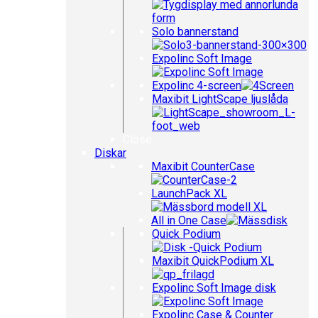
Solo bannerstand
Expolinc Soft Image
Expolinc 4-screen
Maxibit LightScape ljuslåda
Close
Diskar
Maxibit CounterCase
LaunchPack XL
All in One Case
Quick Podium
Maxibit QuickPodium XL
Expolinc Soft Image disk
Expolinc Case & Counter