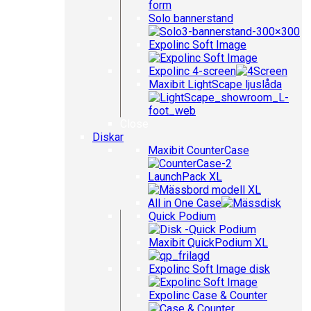
Solo bannerstand
Expolinc Soft Image
Expolinc 4-screen
Maxibit LightScape ljuslåda
Close
Diskar
Maxibit CounterCase
LaunchPack XL
All in One Case
Quick Podium
Maxibit QuickPodium XL
Expolinc Soft Image disk
Expolinc Case & Counter