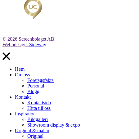
© 2026 Screenbolaget AB.
Webbdesign:
Sideway
Hem
Om oss
Företagsfakta
Personal
Blogg
Kontakt
Kontaktsida
Hitta till oss
Inspiration
Bildgalleri
Showroom display & expo
Original & mallar
Original