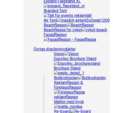
Expand Flagstand XL
Branded Tent
Air Tent
Beachflaggor
Beachflagga för cykel
Fasadflaggor
Close
Övriga displayprodukter
Vepor
Expolinc Brochure Stand
Brochure Stand
Butiksdisplay
Reklamflaggor &
företagsflaggor
Mattor med tryck
Re-board