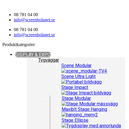
Hoppa
till
08 781 04 00
innehåll
info@screenbolaget.se
08 781 04 00
info@screenbolaget.se
Produktkategorier
DISPLAY & EXPO
Tygväggar
Scene Modular
Scene Ultra Light
Stage Impact
Stage Modular
Maxibit Stage Hanging
Stage Ellipse