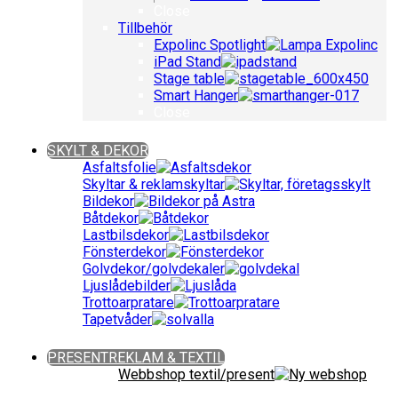
Close
Tillbehör
Expolinc Spotlight
iPad Stand
Stage table
Smart Hanger
Close
Close
SKYLT & DEKOR
Asfaltsfolie
Skyltar & reklamskyltar
Bildekor
Båtdekor
Lastbilsdekor
Fönsterdekor
Golvdekor/golvdekaler
Ljuslådebilder
Trottoarpratare
Tapetvåder
Close
PRESENTREKLAM & TEXTIL
Webbshop textil/present