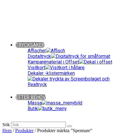
Giveaways ǀ Presentreklam ǀ Profilkläder
Sök bland över 90 000 produkter!
Fritext-, färg- och prisintervallsökning.
Även kategoriuppdelat. Snabbt och enkelt!
Close
TRYCKSAKER
Affischer
Digitaltryck
Kampanjmaterial i Offset
Visitkort
Dekaler -klistermärken
Close
EFTER BEHOV
Mässa
Butik
Close
Sök
Hem
/
Produkter
/ Produkter märkta ”Spennare”