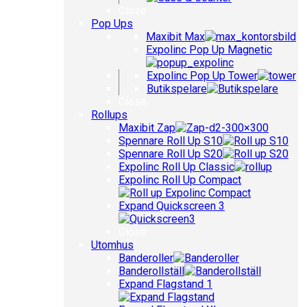
Close
Pop Ups
Maxibit Max
Expolinc Pop Up Magnetic
Expolinc Pop Up Tower
Butikspelare
Close
Rollups
Maxibit Zap
Spennare Roll Up S10
Spennare Roll Up S20
Expolinc Roll Up Classic
Expolinc Roll Up Compact
Expand Quickscreen 3
Close
Utomhus
Banderoller
Banderollställ
Expand Flagstand 1